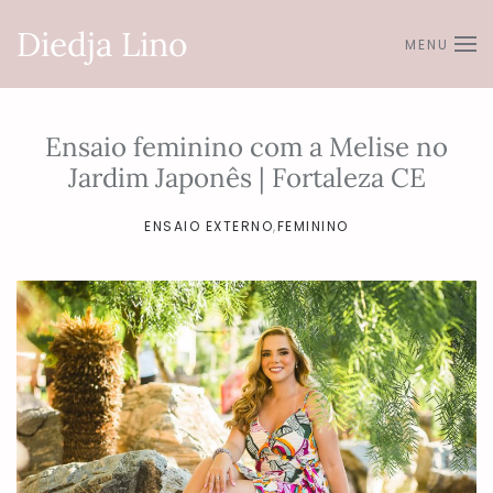
Diedja Lino
MENU
Skip to main content
Ensaio feminino com a Melise no
Jardim Japonês | Fortaleza CE
ENSAIO EXTERNO
,
FEMININO