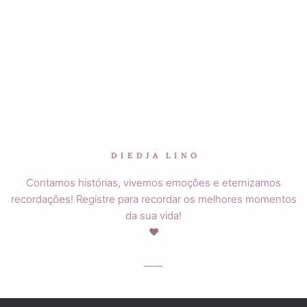
D I E D J A L I N O
Contamos histórias, vivemos emoções e eternizamos
recordações! Registre para recordar os melhores momentos
da sua vida!
♥
____