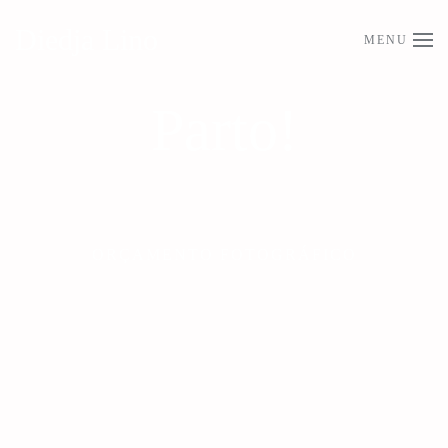
Diedja Lino
MENU
Skip to main content
Parto!
ORÇAMENTO FOTOGRÁFICO