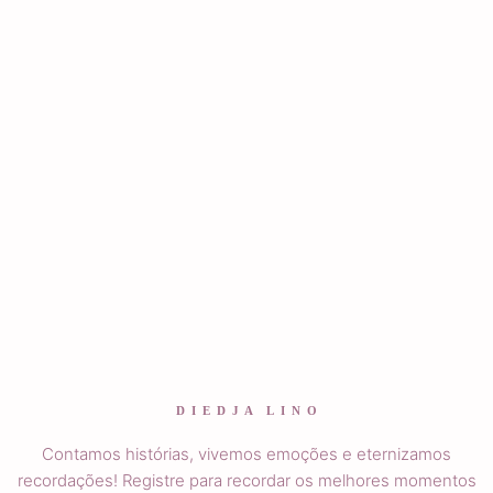
D I E D J A L I N O
Contamos histórias, vivemos emoções e eternizamos
recordações! Registre para recordar os melhores momentos