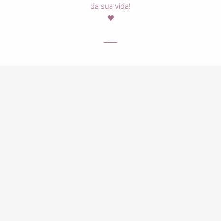
da sua vida!
♥
____