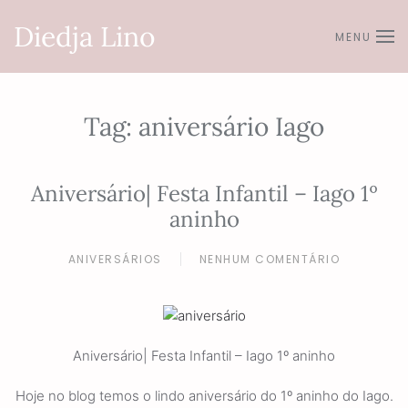
Diedja Lino
MENU
Skip to main content
Tag:
aniversário Iago
Aniversário| Festa Infantil – Iago 1º
aninho
ANIVERSÁRIOS
NENHUM COMENTÁRIO
EM
ANIVERSÁRIO|
FESTA
INFANTIL
–
IAGO
Aniversário| Festa Infantil – Iago 1º aninho
1º
ANINHO
Hoje no blog temos o lindo aniversário do 1º aninho do Iago.