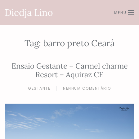
Diedja Lino
MENU
Skip to main content
Tag:
barro preto Ceará
Ensaio Gestante – Carmel charme
Resort – Aquiraz CE
GESTANTE
NENHUM COMENTÁRIO
EM
ENSAIO
GESTANTE
–
CARMEL
CHARME
RESORT
–
AQUIRAZ