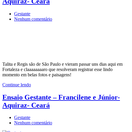
Aquiraz- Ceará
Gestante
em
Nenhum comentário
Ensaio
Gestante
–
Talita
e
Regis
–
Aquiraz-
Talita e Regis são de São Paulo e vieram passar uns dias aqui em
Ceará
Fortaleza e claaaaaaaaro que resolveram registrar esse lindo
momento em belas fotos e paisagens!
Continue lendo
Ensaio Gestante – Francilene e Júnior-
Aquiraz- Ceará
Gestante
em
Nenhum comentário
Ensaio