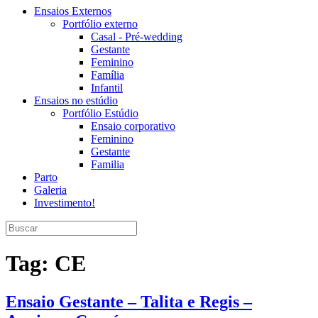
Ensaios Externos
Portfólio externo
Casal - Pré-wedding
Gestante
Feminino
Família
Infantil
Ensaios no estúdio
Portfólio Estúdio
Ensaio corporativo
Feminino
Gestante
Familia
Parto
Galeria
Investimento!
Tag:
CE
Ensaio Gestante – Talita e Regis –