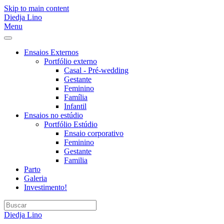
Skip to main content
Diedja Lino
Menu
Ensaios Externos
Portfólio externo
Casal - Pré-wedding
Gestante
Feminino
Família
Infantil
Ensaios no estúdio
Portfólio Estúdio
Ensaio corporativo
Feminino
Gestante
Familia
Parto
Galeria
Investimento!
Diedja Lino