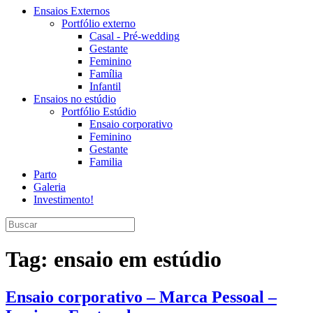
Ensaios Externos
Portfólio externo
Casal - Pré-wedding
Gestante
Feminino
Família
Infantil
Ensaios no estúdio
Portfólio Estúdio
Ensaio corporativo
Feminino
Gestante
Familia
Parto
Galeria
Investimento!
Tag:
ensaio em estúdio
Ensaio corporativo – Marca Pessoal –