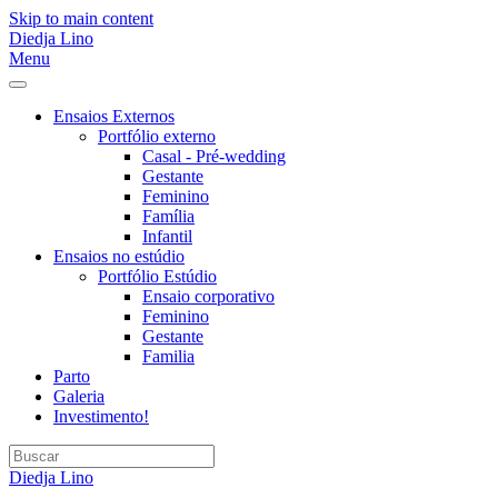
Skip to main content
Diedja Lino
Menu
Ensaios Externos
Portfólio externo
Casal - Pré-wedding
Gestante
Feminino
Família
Infantil
Ensaios no estúdio
Portfólio Estúdio
Ensaio corporativo
Feminino
Gestante
Familia
Parto
Galeria
Investimento!
Diedja Lino