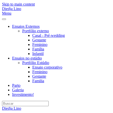
Skip to main content
Diedja Lino
Menu
Ensaios Externos
Portfólio externo
Casal - Pré-wedding
Gestante
Feminino
Família
Infantil
Ensaios no estúdio
Portfólio Estúdio
Ensaio corporativo
Feminino
Gestante
Familia
Parto
Galeria
Investimento!
Diedja Lino