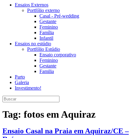
Ensaios Externos
Portfólio externo
Casal - Pré-wedding
Gestante
Feminino
Família
Infantil
Ensaios no estúdio
Portfólio Estúdio
Ensaio corporativo
Feminino
Gestante
Familia
Parto
Galeria
Investimento!
Tag:
fotos em Aquiraz
Ensaio Casal na Praia em Aquiraz/CE –