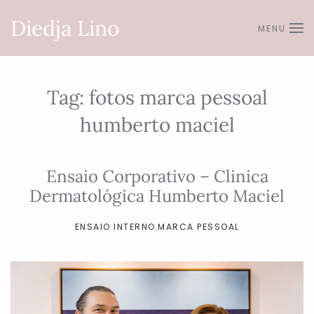
Diedja Lino
MENU
Skip to main content
Tag:
fotos marca pessoal
humberto maciel
Ensaio Corporativo – Clinica
Dermatológica Humberto Maciel
ENSAIO INTERNO
,
MARCA PESSOAL