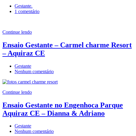
Gestante.
em
1 comentário
Ensaio
gestante
Mayara
Continue lendo
&
Miguel
Ensaio Gestante – Carmel charme Resort
– Aquiraz CE
Gestante
em
Nenhum comentário
Ensaio
Gestante
–
Continue lendo
Carmel
charme
Ensaio Gestante no Engenhoca Parque
Resort
–
Aquiraz CE – Dianna & Adriano
Aquiraz
CE
Gestante
em
Nenhum comentário