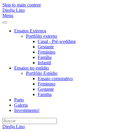
Skip to main content
Diedja Lino
Menu
Ensaios Externos
Portfólio externo
Casal - Pré-wedding
Gestante
Feminino
Família
Infantil
Ensaios no estúdio
Portfólio Estúdio
Ensaio corporativo
Feminino
Gestante
Familia
Parto
Galeria
Investimento!
Diedja Lino