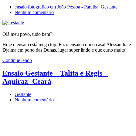
Fortaleza
CE
ensaio fotografico em João Pessoa - Paraiba
,
Gestante
em
Nenhum comentário
Ensaio
Gestante
–
Alessandra
Olá meu povo, tudo bem?
e
Hoje o ensaio está mega top. Fiz o ensaio com o casal Alessandra e
Djalma
Djalma em porto das Dunas, lugar super lindo e que curto muito!
–
Aquiraz
Continue lendo
–
Ceará
Ensaio Gestante – Talita e Regis –
Aquiraz- Ceará
Gestante
em
Nenhum comentário
Ensaio
Gestante
–
Talita
e
Regis