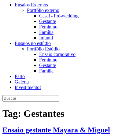
Ensaios Externos
Portfólio externo
Casal - Pré-wedding
Gestante
Feminino
Família
Infantil
Ensaios no estúdio
Portfólio Estúdio
Ensaio corporativo
Feminino
Gestante
Familia
Parto
Galeria
Investimento!
Tag:
Gestantes
Ensaio gestante Mayara & Miguel