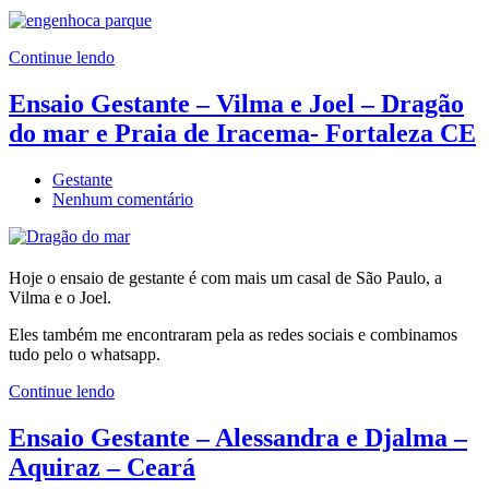
Ensaio
Gestante
no
Continue lendo
Engenhoca
Parque
Ensaio Gestante – Vilma e Joel – Dragão
Aquiraz
CE
do mar e Praia de Iracema- Fortaleza CE
–
Dianna
&
Gestante
em
Adriano
Nenhum comentário
Ensaio
Gestante
–
Vilma
Hoje o ensaio de gestante é com mais um casal de São Paulo, a
e
Vilma e o Joel.
Joel
Eles também me encontraram pela as redes sociais e combinamos
–
tudo pelo o whatsapp.
Dragão
do
Continue lendo
mar
e
Ensaio Gestante – Alessandra e Djalma –
Praia
de
Aquiraz – Ceará
Iracema-