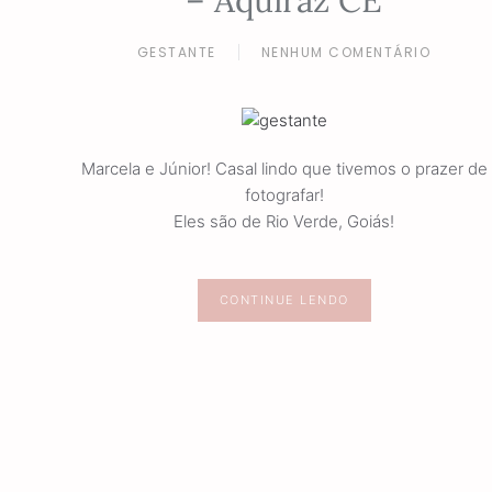
– Aquiraz CE
GESTANTE
NENHUM COMENTÁRIO
EM
ENSAIO
GESTANTE
MARCELA
E
JÚNIOR
Marcela e Júnior! Casal lindo que tivemos o prazer de
–
fotografar!
PORTO
Eles são de Rio Verde, Goiás!
DAS
DUNAS
–
AQUIRAZ
CONTINUE LENDO
CE