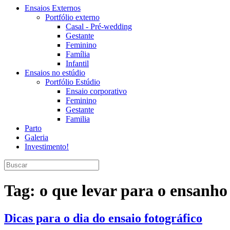
Ensaios Externos
Portfólio externo
Casal - Pré-wedding
Gestante
Feminino
Família
Infantil
Ensaios no estúdio
Portfólio Estúdio
Ensaio corporativo
Feminino
Gestante
Familia
Parto
Galeria
Investimento!
Tag:
o que levar para o ensanho
Dicas para o dia do ensaio fotográfico