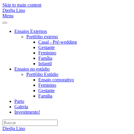
Skip to main content
Diedja Lino
Menu
Ensaios Externos
Portfólio externo
Casal - Pré-wedding
Gestante
Feminino
Família
Infantil
Ensaios no estúdio
Portfólio Estúdio
Ensaio corporativo
Feminino
Gestante
Familia
Parto
Galeria
Investimento!
Diedja Lino