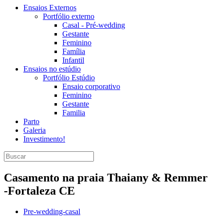
Ensaios Externos
Portfólio externo
Casal - Pré-wedding
Gestante
Feminino
Família
Infantil
Ensaios no estúdio
Portfólio Estúdio
Ensaio corporativo
Feminino
Gestante
Familia
Parto
Galeria
Investimento!
Casamento na praia Thaiany & Remmer
-Fortaleza CE
Pre-wedding-casal