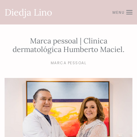
Diedja Lino
MENU
Skip to main content
Marca pessoal | Clinica
dermatológica Humberto Maciel.
MARCA PESSOAL